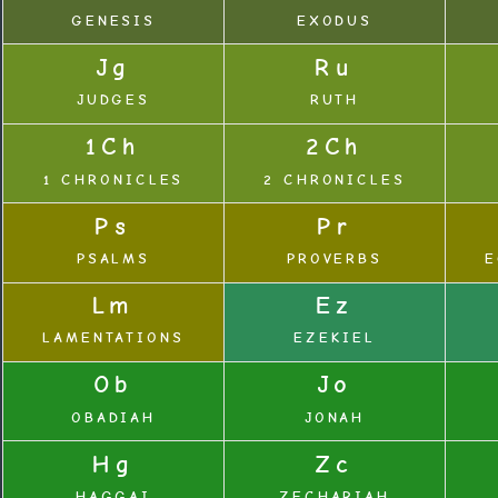
GENESIS
EXODUS
Jg
Ru
JUDGES
RUTH
1Ch
2Ch
1 CHRONICLES
2 CHRONICLES
Ps
Pr
PSALMS
PROVERBS
E
Lm
Ez
LAMENTATIONS
EZEKIEL
Ob
Jo
OBADIAH
JONAH
Hg
Zc
HAGGAI
ZECHARIAH