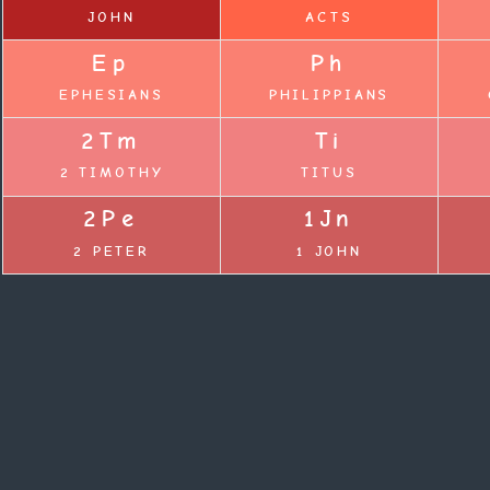
JOHN
ACTS
Ep
Ph
EPHESIANS
PHILIPPIANS
2Tm
Ti
2 TIMOTHY
TITUS
2Pe
1Jn
2 PETER
1 JOHN