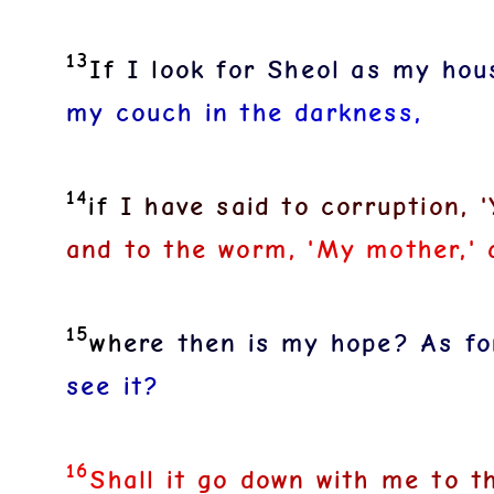
13
I
f
I
l
o
o
k
f
o
r
S
h
e
o
l
a
s
m
y
h
o
u
m
y
c
o
u
c
h
i
n
t
h
e
d
a
r
k
n
e
s
s
,
14
i
f
I
h
a
v
e
s
a
i
d
t
o
c
o
r
r
u
p
t
i
o
n
,
'
a
n
d
t
o
t
h
e
w
o
r
m
,
'
M
y
m
o
t
h
e
r
,
'
15
w
h
e
r
e
t
h
e
n
i
s
m
y
h
o
p
e
?
A
s
f
o
s
e
e
i
t
?
16
S
h
a
l
l
i
t
g
o
d
o
w
n
w
i
t
h
m
e
t
o
t