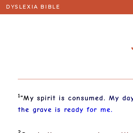
DYSLEXIA BIBLE
1
"
M
y
s
p
i
r
i
t
i
s
c
o
n
s
u
m
e
d
.
M
y
d
a
t
h
e
g
r
a
v
e
i
s
r
e
a
d
y
f
o
r
m
e
.
2