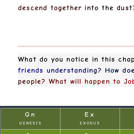
d
e
s
c
e
n
d
t
o
g
e
t
h
e
r
i
n
t
o
t
h
e
d
u
s
t
What do you notice in this ch
f
r
i
e
n
d
s
u
n
d
e
r
s
t
a
n
d
i
n
g
?
H
o
w
d
o
p
e
o
p
l
e
?
W
h
a
t
w
i
l
l
h
a
p
p
e
n
t
o
J
o
Gn
Ex
GENESIS
EXODUS