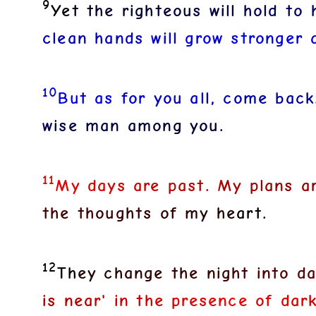
9
Y
e
t
t
h
e
r
i
g
h
t
e
o
u
s
w
i
l
l
h
o
l
d
t
o
c
l
e
a
n
h
a
n
d
s
w
i
l
l
g
r
o
w
s
t
r
o
n
g
e
r
10
B
u
t
a
s
f
o
r
y
o
u
a
l
l
,
c
o
m
e
b
a
c
k
w
i
s
e
m
a
n
a
m
o
n
g
y
o
u
.
11
M
y
d
a
y
s
a
r
e
p
a
s
t
.
M
y
p
l
a
n
s
a
t
h
e
t
h
o
u
g
h
t
s
o
f
m
y
h
e
a
r
t
.
12
T
h
e
y
c
h
a
n
g
e
t
h
e
n
i
g
h
t
i
n
t
o
d
i
s
n
e
a
r
'
i
n
t
h
e
p
r
e
s
e
n
c
e
o
f
d
a
r