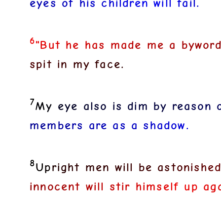
e
y
e
s
o
f
h
i
s
c
h
i
l
d
r
e
n
w
i
l
l
f
a
i
l
.
6
"
B
u
t
h
e
h
a
s
m
a
d
e
m
e
a
b
y
w
o
r
s
p
i
t
i
n
m
y
f
a
c
e
.
7
M
y
e
y
e
a
l
s
o
i
s
d
i
m
b
y
r
e
a
s
o
n
m
e
m
b
e
r
s
a
r
e
a
s
a
s
h
a
d
o
w
.
8
U
p
r
i
g
h
t
m
e
n
w
i
l
l
b
e
a
s
t
o
n
i
s
h
e
i
n
n
o
c
e
n
t
w
i
l
l
s
t
i
r
h
i
m
s
e
l
f
u
p
a
g