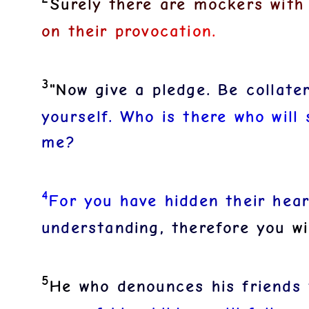
S
u
r
e
l
y
t
h
e
r
e
a
r
e
m
o
c
k
e
r
s
w
i
t
h
o
n
t
h
e
i
r
p
r
o
v
o
c
a
t
i
o
n
.
3
"
N
o
w
g
i
v
e
a
p
l
e
d
g
e
.
B
e
c
o
l
l
a
t
e
y
o
u
r
s
e
l
f
.
W
h
o
i
s
t
h
e
r
e
w
h
o
w
i
l
l
m
e
?
4
F
o
r
y
o
u
h
a
v
e
h
i
d
d
e
n
t
h
e
i
r
h
e
a
u
n
d
e
r
s
t
a
n
d
i
n
g
,
t
h
e
r
e
f
o
r
e
y
o
u
w
i
5
H
e
w
h
o
d
e
n
o
u
n
c
e
s
h
i
s
f
r
i
e
n
d
s